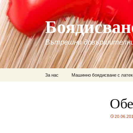
Боядисване
Вътрешни довършителни
Към
За нас
Машинно боядисване с латек
съдържанието
Обе
20.06.20