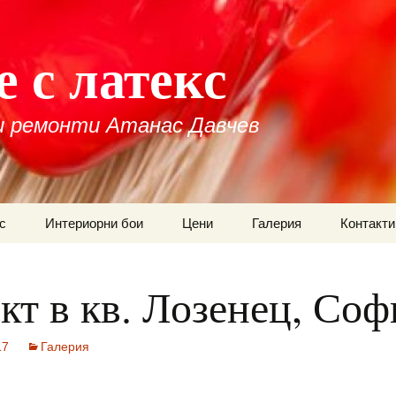
 с латекс
 ремонти Атанас Давчев
с
Интериорни бои
Цени
Галерия
Контакти
кт в кв. Лозенец, Соф
17
Галерия