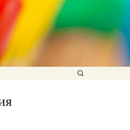
Търсене
за:
ия